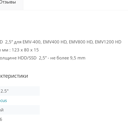
Отзывы
D 2,5” для EMV-400, EMV400 HD, EMV800 HD, EMV1200 HD
мм : 123 х 80 х 15
олщине HDD/SSD 2,5” - не более 9,5 mm
актеристики
2.5"
ocus
ый
6