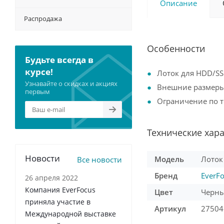
Описание
Распродажа
Особенности
Будьте всегда в
курсе!
Лоток для HDD/SS
Узнавайте о скидках и акциях
Внешние размеры 
первым
Ограничение по т
Технические хар
Новости
Модель
Лоток 
Все новости
Бренд
EverF
26 апреля 2022
Компания EverFocus
Цвет
Черн
приняла участие в
Артикул
27504
Международной выставке