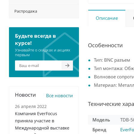
Распродажа
Описание
Будьте всегда в
курсе!
Особенности
Узнавайте о скидках и акциях
первым
Тип: BNC разъем
Тип монтажа: Обжи
Волновое сопрот
Материал: Метал
Новости
Все новости
Технические хар
26 апреля 2022
Компания EverFocus
Модель
TDB-5
приняла участие в
Международной выставке
Бренд
EverF