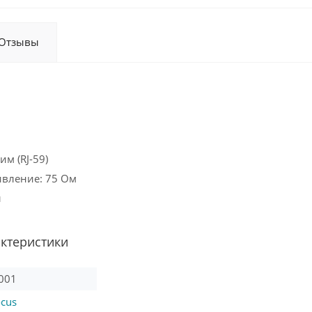
Отзывы
м (RJ-59)
ивление: 75 Ом
л
актеристики
001
ocus