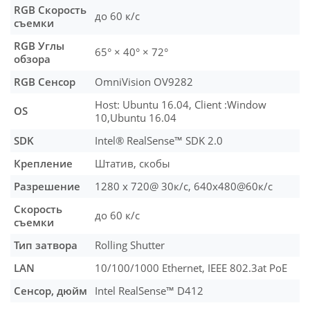
RGB Скорость
до 60 к/с
съемки
RGB Углы
65° × 40° × 72°
обзора
RGB Сенсор
OmniVision OV9282
Host: Ubuntu 16.04, Client :Window
OS
10,Ubuntu 16.04
SDK
Intel® RealSense™ SDK 2.0
Крепление
Штатив, скобы
Разрешение
1280 x 720@ 30к/c, 640x480@60к/с
Скорость
до 60 к/с
съемки
Тип затвора
Rolling Shutter
LAN
10/100/1000 Ethernet, IEEE 802.3at PoE
Сенсор, дюйм
Intel RealSense™ D412