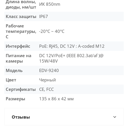
Длина волны,
ИК 850nm
диоды, нм/шт
Класс защиты
IP67
Рабочие
температуры,
-20°C ~ 40°C
С
Интерфейс
PoE: RJ45, DC 12V : A-coded M12
Питание на
DC 12V/PoE+ (IEEE 802.3at/af )@
камеры
15W/48V
Модель
EDV-9240
Цвет
Черный
Сертификаты
CE, FCC
Размеры
135 x 86 x 42 мм
Отзывы