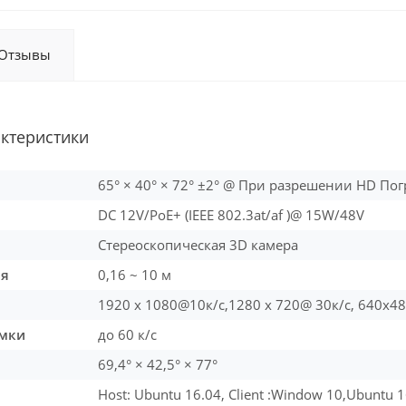
Отзывы
актеристики
65° × 40° × 72° ±2° @ При разрешении HD Пог
DC 12V/PoE+ (IEEE 802.3at/af )@ 15W/48V
Стереоскопическая 3D камера
ия
0,16 ~ 10 м
1920 x 1080@10к/с,1280 x 720@ 30к/c, 640x4
емки
до 60 к/с
69,4° × 42,5° × 77°
Host: Ubuntu 16.04, Client :Window 10,Ubuntu 