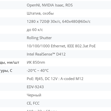
OpenNI, NVIDIA Isaac, ROS
Штатив, скобы
1280 x 720@ 30к/c, 640x480@60к/с
до 60 к/с
Rolling Shutter
10/100/1000 Ethernet, IEEE 802.3at PoE
Intel RealSense™ D412
ды, нм/шт
ИК 850nm
уры, С
-20°C ~ 40°C
PoE: RJ45, DC 12V : A-coded M12
EDV-9243
Черный
CE, FCC