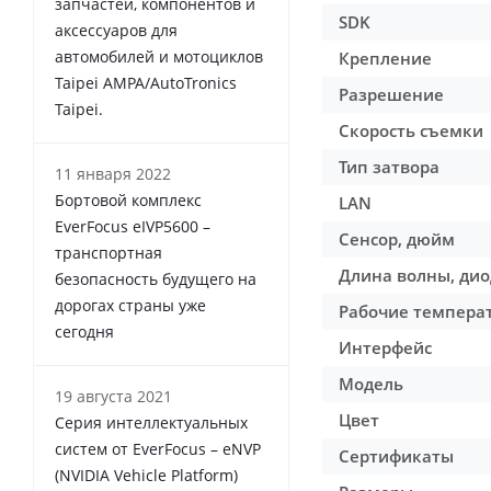
запчастей, компонентов и
SDK
аксессуаров для
автомобилей и мотоциклов
Крепление
Taipei AMPA/AutoTronics
Разрешение
Taipei.
Скорость съемки
Тип затвора
11 января 2022
Бортовой комплекс
LAN
EverFocus eIVP5600 –
Сенсор, дюйм
транспортная
Длина волны, дио
безопасность будущего на
дорогах страны уже
Рабочие температ
сегодня
Интерфейс
Модель
19 августа 2021
Цвет
Серия интеллектуальных
систем от EverFocus – eNVP
Сертификаты
(NVIDIA Vehicle Platform)