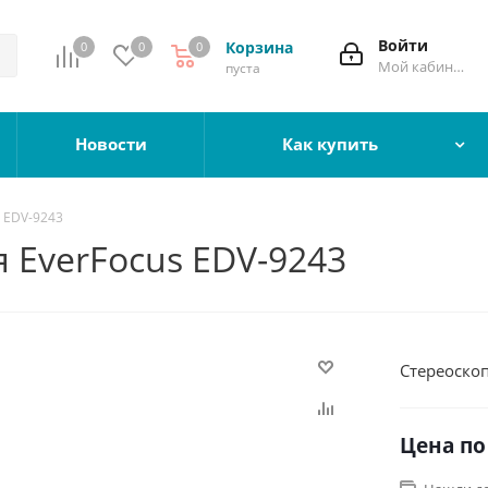
Войти
Корзина
0
0
0
Мой кабинет
пуста
Новости
Как купить
 EDV-9243
 EverFocus EDV-9243
Стереоскоп
Цена по