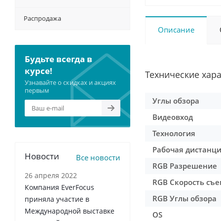
Распродажа
Описание
Будьте всегда в
курсе!
Технические хар
Узнавайте о скидках и акциях
первым
Углы обзора
Видеовход
Технология
Рабочая дистанц
Новости
Все новости
RGB Разрешение
26 апреля 2022
RGB Скорость съ
Компания EverFocus
RGB Углы обзора
приняла участие в
Международной выставке
OS