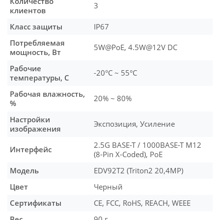
Количество
3
клиентов
Класс защиты
IP67
Потребляемая
5W@PoE, 4.5W@12V DC
мощность, Вт
Рабочие
-20°C ~ 55°C
температуры, С
Рабочая влажность,
20% ~ 80%
%
Настройки
Экспозиция, Усиление
изображения
2.5G BASE-T / 1000BASE-T M12
Интерфейс
(8-Pin X-Coded), PoE
Модель
EDV92T2 (Triton2 20,4MP)
Цвет
Черный
Сертификаты
CE, FCC, RoHS, REACH, WEEE
Вес
90 г