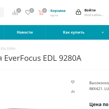
Войти
Корзина
0
0
0
Мой кабинет
пуста
Новости
Как купить
 EDL 9280A
 EverFocus EDL 9280A
Высокоскор
IMX421. LU
Цена по