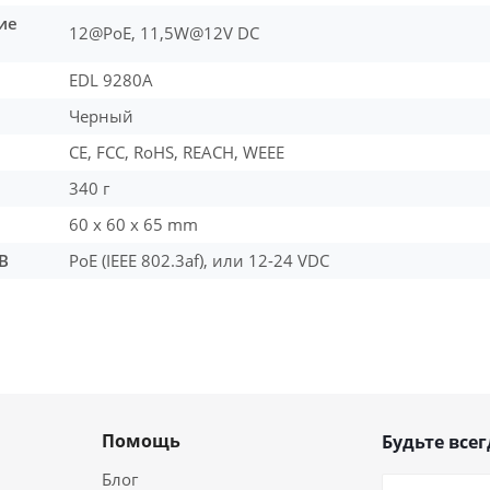
ие
12@PoE, 11,5W@12V DC
EDL 9280A
Черный
CE, FCC, RoHS, REACH, WEEE
340 г
60 x 60 x 65 mm
В
PoE (IEEE 802.3af), или 12-24 VDC
Помощь
Будьте всег
Блог