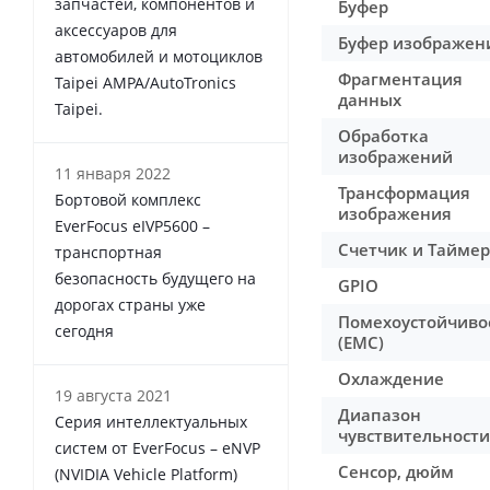
запчастей, компонентов и
Буфер
аксессуаров для
Буфер изображен
автомобилей и мотоциклов
Фрагментация
Taipei AMPA/AutoTronics
данных
Taipei.
Обработка
изображений
11 января 2022
Трансформация
Бортовой комплекс
изображения
EverFocus eIVP5600 –
Счетчик и Таймер
транспортная
безопасность будущего на
GPIO
дорогах страны уже
Помехоустойчиво
сегодня
(EMC)
Охлаждение
19 августа 2021
Диапазон
Серия интеллектуальных
чувствительности
систем от EverFocus – eNVP
Сенсор, дюйм
(NVIDIA Vehicle Platform)