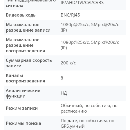
IP/AHD/TVI/CVI/CVBS
сигнала
Видеовыходы
BNC/RJ45
Максимальное
1080p@25к/с, 5Mpix@20к/с
разрешение записи
(IP)
Максимальное
1080p@25к/с, 5Mpix@20к/с
разрешение
(IP)
воспроизведения
Суммарная скорость
200 к/с
записи
Каналы
8
воспроизведения
Аналитические
НД
функции
Обычный, по событию, по
Режим записи
расписанию
По дате, по событиям, по
Режимы поиска
GPS,умный