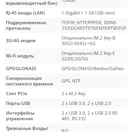
128Gb
взрывозащитный бокс
RJ-45 входы (LAN)
1 Gigabit + 1 GX12(6 пин)
Поддерживаемые
TCP/IP, HTTP,PPPOE, DDNS
протоколы
,TCP,DCHP,FTP,TSP,NTP,RTSP,P2P
Опционально (M.2 Key-B
3G/4G модем
3052/3042) +5G
Опционально (M.2 Key-E
Wi-Fi модуль
2230) 2G/5G
GPS/GLONASS
GPS/GLONASS/Beidou/Galileo
Синхронизация
GPS, NTP
системного времени
Слот PCIe
2 x M.2 Key
Порты USB
2 х USB 3.0, 2 х USB 2.0
Интерфейсы
2 х USB 3.0, 2 х USB 2.0 RS
управления
485, RS 232
Тревожные Входы/
8/2