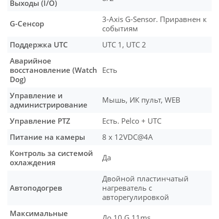
Выходы (I/O)
3-Axis G-Sensor. Приравнен к
G-Сенсор
событиям
Поддержка UTC
UTC 1, UTC 2
Аварийное
восстановление (Watch
Есть
Dog)
Управление и
Мышь, ИК пульт, WEB
администрирование
Управление PTZ
Есть. Pelco + UTC
Питание на камеры
8 х 12VDC@4A
Контроль за системой
Да
охлаждения
Двойной пластинчатый
Автоподогрев
нагреватель с
авторегулировкой
Максимальные
До 10 G.11ms