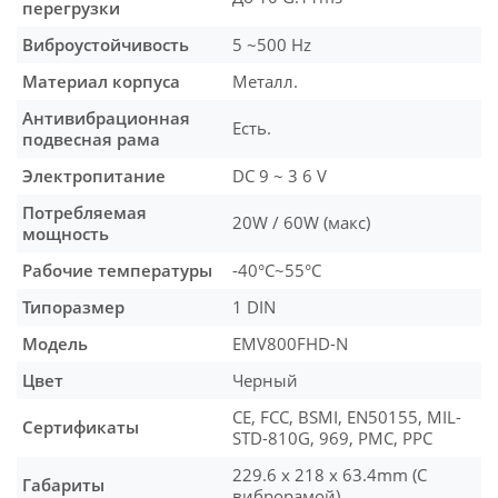
перегрузки
Виброустойчивость
5 ~500 Hz
Материал корпуса
Металл.
Антивибрационная
Есть.
подвесная рама
Электропитание
DC 9 ~ 3 6 V
Потребляемая
20W / 60W (макс)
мощность
Рабочие температуры
-40°C~55°C
Типоразмер
1 DIN
Модель
EMV800FHD-N
Цвет
Черный
CE, FCC, BSMI, EN50155, MIL-
Сертификаты
STD-810G, 969, PMC, PPC
229.6 x 218 x 63.4mm (С
Габариты
виброрамой)