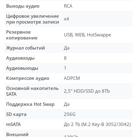
Выходы аудио
RCA
Цифровое увеличение
х4
при просмотре записи
Резервное
USB, WEB, HotSwappe
копирование
Журнал событий
Да
Аудиовходы
8
Аудиовыходы
1
Компрессия аудио
ADPCM
Основной накопитель
2,5" HDD/SSD до 8Tb
SATA
Поддержка Hot Swap
Да
SD карта
256G
mSATA
До 2 Tb (M.2 Key-B 3052/3042)
Внешний