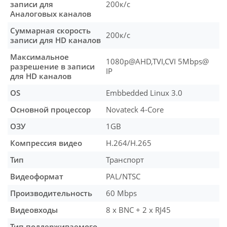
записи для
200к/c
Аналоговых каналов
Суммарная скорость
200к/c
записи для HD каналов
Максимальное
1080р@AHD,TVI,CVI 5Mbps@
разрешение в записи
IP
для HD каналов
OS
Embbedded Linux 3.0
Основной процессор
Novateck 4-Core
ОЗУ
1GB
Компрессия видео
H.264/H.265
Тип
Транспорт
Видеоформат
PAL/NTSC
Производительность
60 Mbps
Видеовходы
8 х BNC + 2 х RJ45
Тип поддерживаемого