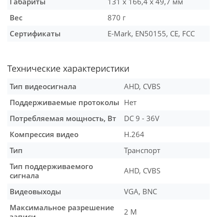
Габариты
131 х 166,4 х 49,7 мм
Вес
870 г
Сертификаты
E-Mark, EN50155, CE, FCC
Технические характеристики
Тип видеосигнала
AHD, CVBS
Поддерживаемые протоколы
Нет
Потребляемая мощность, Вт
DC 9 - 36V
Компрессия видео
H.264
Тип
Транспорт
Тип поддерживаемого
AHD, CVBS
сигнала
Видеовыходы
VGA, BNC
Максимальное разрешение
2 М
записи