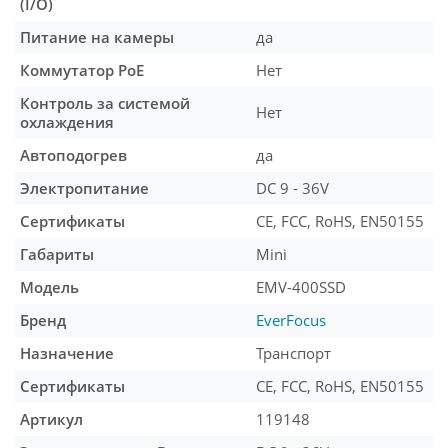
(I/O)
Питание на камеры
да
Коммутатор PoE
Нет
Контроль за системой
Нет
охлаждения
Автоподогрев
да
Электропитание
DC 9 - 36V
Сертификаты
CE, FCC, RoHS, EN50155
Габариты
Mini
Модель
EMV-400SSD
Бренд
EverFocus
Назначение
Транспорт
Сертификаты
CE, FCC, RoHS, EN50155
Артикул
119148