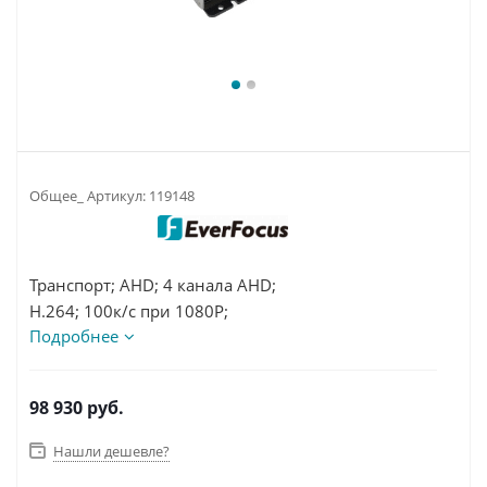
Общее_ Артикул:
119148
Транспорт; AHD; 4 канала AHD;
H.264; 100к/с при 1080P;
Подробнее
HDD4Tb, SD256Gb; RJ45-1Gbs;
DC8-35V; 10W; от-40°C до 55 °C;
131x171x38mm; 0,87кг
98 930
руб.
Нашли дешевле?