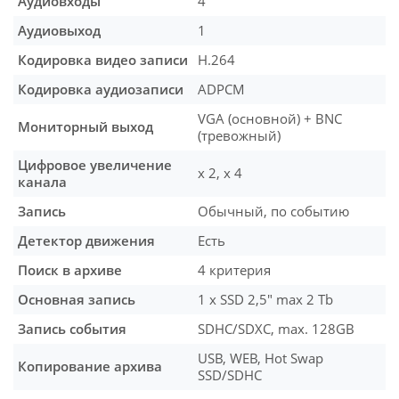
Аудиовходы
4
Аудиовыход
1
Кодировка видео записи
H.264
Кодировка аудиозаписи
ADPCM
VGA (основной) + BNC
Мониторный выход
(тревожный)
Цифровое увеличение
x 2, x 4
канала
Запись
Обычный, по событию
Детектор движения
Есть
Поиск в архиве
4 критерия
Основная запись
1 x SSD 2,5" max 2 Тb
Запись события
SDHC/SDXC, max. 128GB
USB, WEB, Hot Swap
Копирование архива
SSD/SDHC