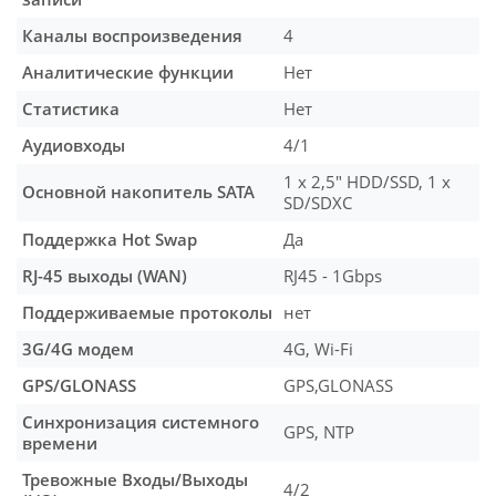
Каналы воспроизведения
4
Аналитические функции
Нет
Статистика
Нет
Аудиовходы
4/1
1 x 2,5" HDD/SSD, 1 x
Основной накопитель SATA
SD/SDXC
Поддержка Hot Swap
Да
RJ-45 выходы (WAN)
RJ45 - 1Gbps
Поддерживаемые протоколы
нет
3G/4G модем
4G, Wi-Fi
GPS/GLONASS
GPS,GLONASS
Синхронизация системного
GPS, NTP
времени
Тревожные Входы/Выходы
4/2