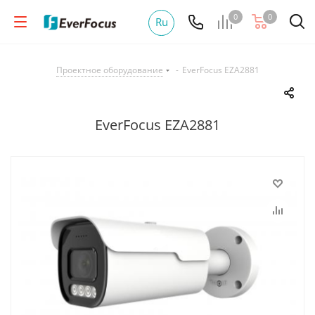
0
0
Ru
Проектное оборудование
-
EverFocus EZA2881
EverFocus EZA2881