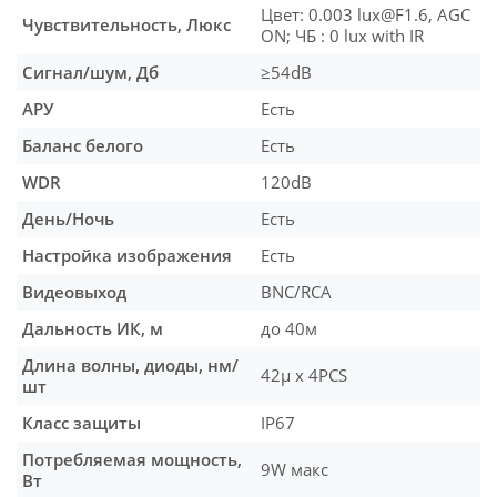
Цвет: 0.003 lux@F1.6, AGC
Чувствительность, Люкс
ON; ЧБ : 0 lux with IR
Сигнал/шум, Дб
≥54dB
АРУ
Есть
Баланс белого
Есть
WDR
120dB
День/Ночь
Есть
Настройка изображения
Есть
Видеовыход
BNC/RCA
Дальность ИК, м
до 40м
Длина волны, диоды, нм/
42μ x 4PCS
шт
Класс защиты
IP67
Потребляемая мощность,
9W макс
Вт