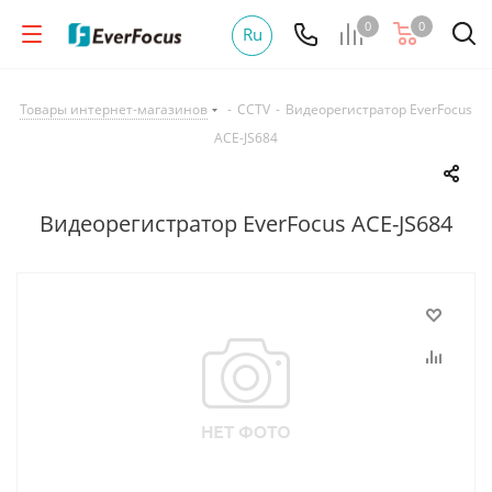
0
0
Ru
Товары интернет-магазинов
-
CCTV
-
Видеорегистратор EverFocus
ACE-JS684
Видеорегистратор EverFocus ACE-JS684