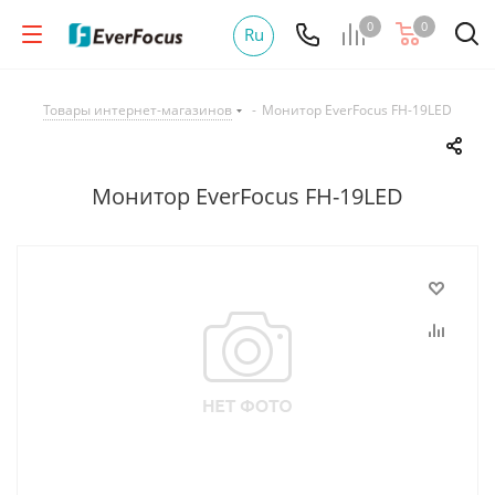
0
0
Ru
Товары интернет-магазинов
-
Монитор EverFocus FH-19LED
Монитор EverFocus FH-19LED