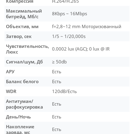
Компрессия
H.264/H.265
Максимальный
8Kbps ~ 16Mbps
битрейд, Мб/с
Объектив, мм
f=2,8~12 mm Моторизованный
Затвор, сек
1/5 ~ 1/20,000s
Чувствительность,
0.0002 lux (AGC); 0 lux @ IR
Люкс
Сигнал/шум, Дб
≥ 50db
АРУ
Есть
Баланс белого
Есть
WDR
120dB/Есть
Антитуман/
Есть
расфокусировка
День/Ночь
Есть
Накопление
Есть
заряда, мс