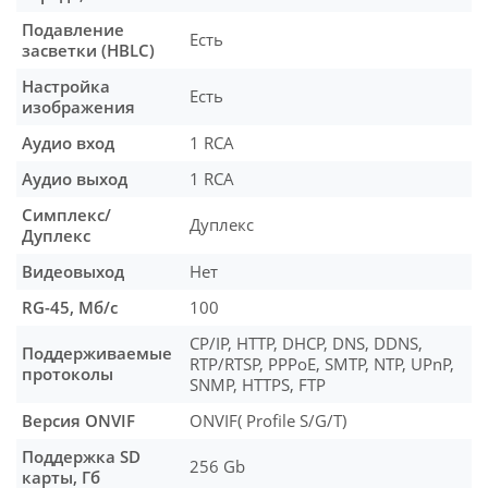
Подавление
Есть
засветки (HBLC)
Настройка
Есть
изображения
Аудио вход
1 RCA
Аудио выход
1 RCA
Симплекс/
Дуплекс
Дуплекс
Видеовыход
Нет
RG-45, Мб/с
100
CP/IP, HTTP, DHCP, DNS, DDNS,
Поддерживаемые
RTP/RTSP, PPPoE, SMTP, NTP, UPnP,
протоколы
SNMP, HTTPS, FTP
Версия ONVIF
ONVIF( Profile S/G/T)
Поддержка SD
256 Gb
карты, Гб