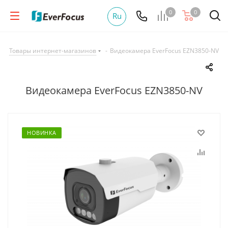
0
0
Ru
Товары интернет-магазинов
-
Видеокамера EverFocus EZN3850-NV
Видеокамера EverFocus EZN3850-NV
НОВИНКА