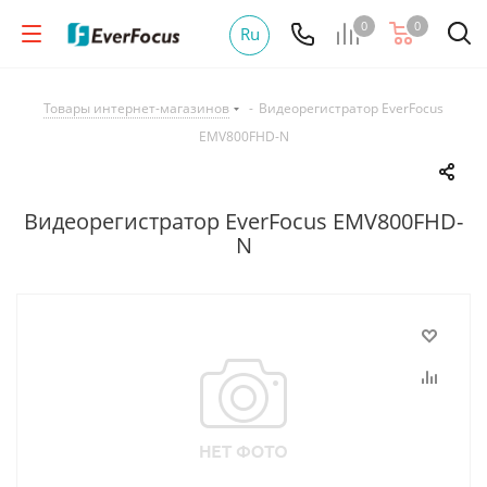
0
0
Ru
Товары интернет-магазинов
-
Видеорегистратор EverFocus
EMV800FHD-N
Видеорегистратор EverFocus EMV800FHD-
N