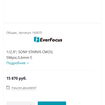
Общее_ Артикул:
143075
1/2,9"; SONY STARVIS CMOS;
5Mpix;3,6mm f;
Подробнее
AHD/TVI/CVI; 20m ИК;
Металл; IP66; DC12V/0,55A;
от-20°C до 50°C; 94,5x76mm; 0,45кг
15 870
руб.
Нашли дешевле?