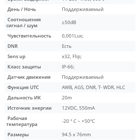
День / Ночь
Поддерживаемый
Соотношения
≥50dB
сигнал / шум
Чувствительность
0,001Lux;
DNR
Есть
Sens up
x32, Flip;
Класс защиты
IP-66;
Датчик движения
Поддерживаемый
Функция UTC
AWB, AGS, DNR, T- WDR, HLC
Дальность ИК
20m
Источник энергии
12VDC, 550mA
Рабочая
-20 ° C ~ +50°C
температура
Размеры
94.5 x 76mm