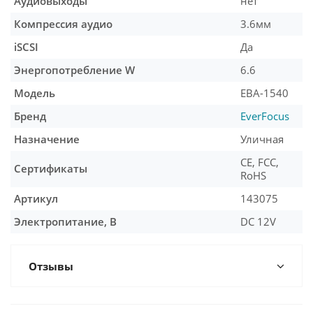
Аудиовыходы
нет
Компрессия аудио
3.6мм
iSCSI
Да
Энергопотребление W
6.6
Модель
EBA-1540
Бренд
EverFocus
Назначение
Уличная
CE, FCC,
Сертификаты
RoHS
Артикул
143075
Электропитание, В
DC 12V
Отзывы