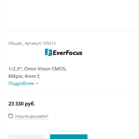
Общее_ Артикул:
105215
1/2,9"; Omni Vision CMOS;
8Mpix; 4mm f;
Подробнее
AHD/TVI/CVI/CVBS; 20m ИК;
Металл; IP66; DC12V/0,55A;
от-20°C до 50°C; 94,5x76mm; 0,45кг
23 330
руб.
Нашли дешевле?