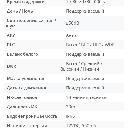
Время выдержки
1 / 30s~1/30, 000 s
День / Ночь
Поддерживаемый
Соотношение сигнал /
≥50dB
шум
АРУ
Авто
BLC
Выкл / BLC / HLC / WDR
Баланс белого
Поддерживаемый
Выкл / Средний /
DNR
Высокий / Низкий
Маска уединения
Поддерживаемый
Датчик движения
Поддерживаемый
ИК-светодиод
18 единиц техники
Дальность ИК
20m
Водонепроницаемость
IP66
Источник энергии
12VDC, 550mA