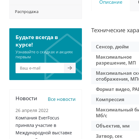
Описание
Распродажа
Технические хар
Будьте всегда в
курсе!
Сенсор, дюйм
Узнавайте о скидках и акциях
Максимальное
первым
разрешение, МП
Максимальная ск
отображения, МП
Формат видео, PA
Новости
Все новости
Компрессия
Максимальный би
26 апреля 2022
Мб/с
Компания EverFocus
приняла участие в
Объектив, мм
Международной выставке
Затвор, сек