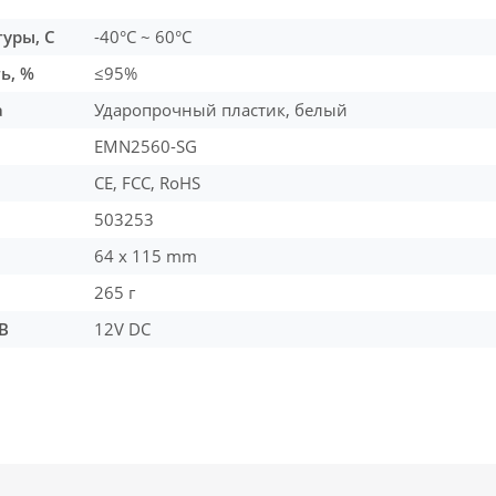
уры, С
-40°C ~ 60°C
ь, %
≤95%
а
Ударопрочный пластик, белый
EMN2560-SG
CE, FCC, RoHS
503253
64 x 115 mm
265 г
В
12V DC