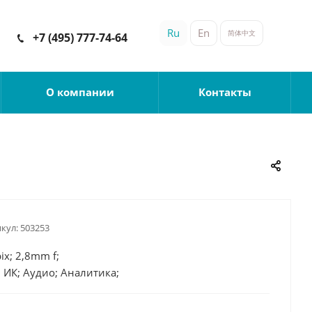
Ru
En
简体中文
+7 (495) 777-74-64
О компании
Контакты
кул:
503253
ix; 2,8mm f;
 ИК; Аудио; Аналитика;
66; DC12V/PoE; 4,5W;
 60°C; 115x64mm; 0,265кг