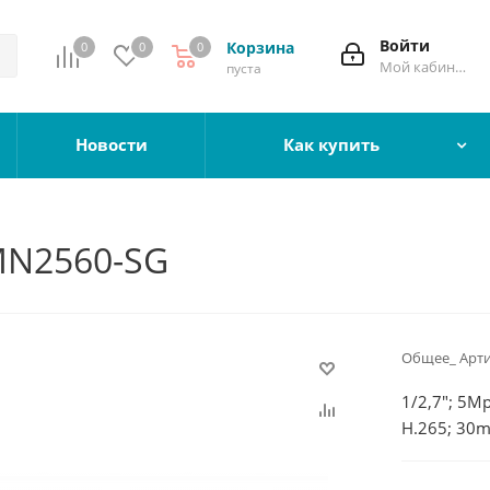
Войти
Корзина
0
0
0
Мой кабинет
пуста
Новости
Как купить
MN2560-SG
Общее_ Арти
1/2,7"; 5Mp
H.265; 30m
Металл; IP
от-40°C до