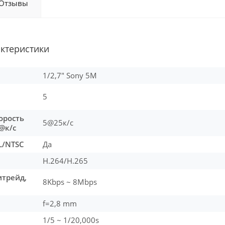
Отзывы
актеристики
1/2,7" Sony 5M
5
орость
5@25к/c
@к/с
L/NTSC
Да
H.264/H.265
трейд,
8Kbps ~ 8Mbps
f=2,8 mm
1/5 ~ 1/20,000s