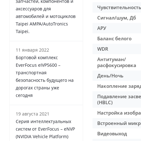
запчастей, компонентов и
Чувствительность
аксессуаров для
автомобилей и мотоциклов
Сигнал/шум, Дб
Taipei AMPA/AutoTronics
АРУ
Taipei.
Баланс белого
WDR
11 января 2022
Бортовой комплекс
Антитуман/
EverFocus eIVP5600 –
расфокусировка
транспортная
День/Ночь
безопасность будущего на
Накопление заряд
дорогах страны уже
сегодня
Подавление засв
(HBLC)
Настройка изобр
19 августа 2021
Серия интеллектуальных
Встроенный мик
систем от EverFocus – eNVP
Видеовыход
(NVIDIA Vehicle Platform)