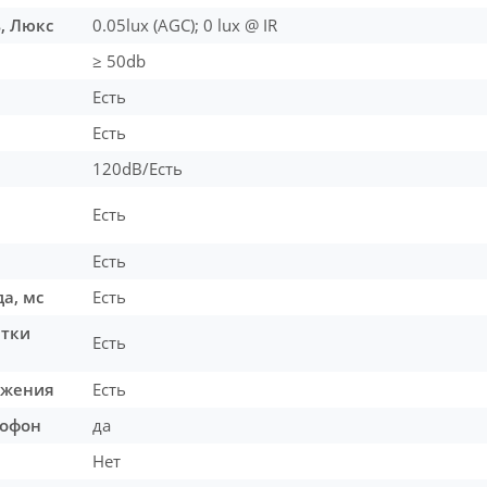
, Люкс
0.05lux (AGC); 0 lux @ IR
≥ 50db
Есть
Есть
120dB/Есть
Есть
Есть
а, мс
Есть
етки
Есть
ажения
Есть
рофон
да
Нет