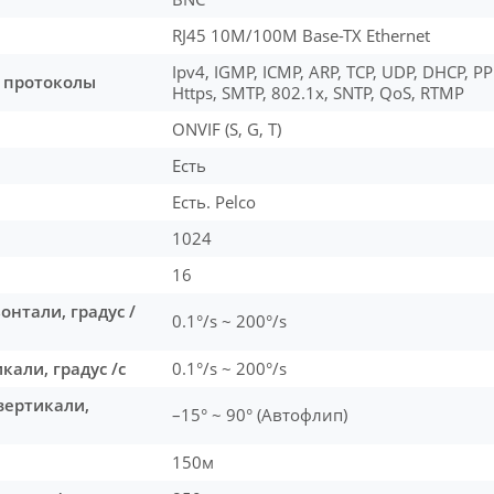
RJ45 10M/100M Base-TX Ethernet
Ipv4, IGMP, ICMP, ARP, TCP, UDP, DHCP, PP
 протоколы
Https, SMTP, 802.1x, SNTP, QoS, RTMP
ONVIF (S, G, T)
Есть
Есть. Pelco
1024
16
онтали, градус /
0.1°/s ~ 200°/s
кали, градус /с
0.1°/s ~ 200°/s
вертикали,
–15° ~ 90° (Автофлип)
150м