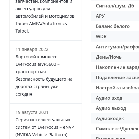
запчастей, компонентов и
Сигнал/шум, Дб
аксессуаров для
АРУ
автомобилей и мотоциклов
Taipei AMPA/AutoTronics
Баланс белого
Taipei.
WDR
Антитуман/расфо
11 января 2022
Бортовой комплекс
День/Ночь
EverFocus eIVP5600 –
Накопление заряд
транспортная
Подавление засве
безопасность будущего на
дорогах страны уже
Настройка изобр
сегодня
Аудио вход
Аудио выход
19 августа 2021
Аудиокодек
Серия интеллектуальных
систем от EverFocus – eNVP
Симплекс/Дуплек
(NVIDIA Vehicle Platform)
Видеовыход