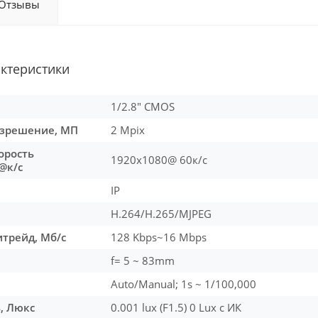
Отзывы
актеристики
1/2.8" СMOS
зрешение, МП
2 Mpix
орость
1920x1080@ 60к/c
@к/с
IP
H.264/H.265/MJPEG
трейд, Мб/с
128 Kbps~16 Mbps
f= 5 ~ 83mm
Auto/Manual; 1s ~ 1/100,000
, Люкс
0.001 lux (F1.5) 0 Lux c ИК