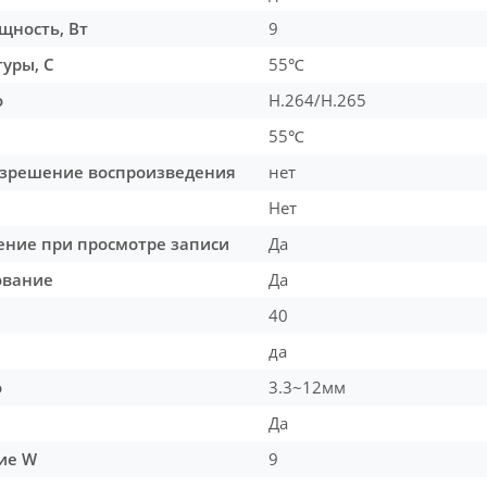
щность, Вт
9
уры, С
55℃
о
H.264/H.265
55℃
зрешение воспроизведения
нет
Нет
ение при просмотре записи
Да
ование
Да
40
да
о
3.3~12мм
Да
ие W
9