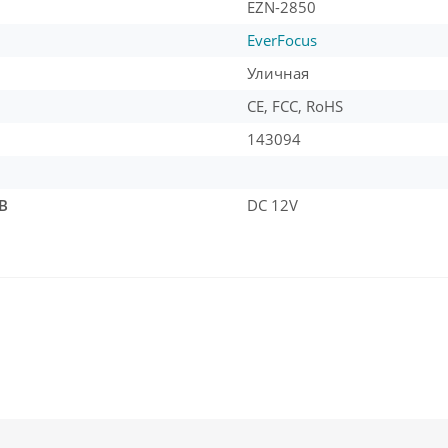
EZN-2850
EverFocus
Уличная
CE, FCC, RoHS
143094
В
DC 12V