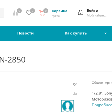
Войти
Корзина
0
0
0
Мой кабинет
пуста
Новости
Как купить
N-2850
Общее_ Арти
1/2,8"; Son
Моторизов
Подробне
H.265; 40m
IP66;