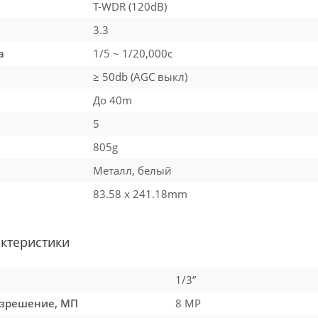
T-WDR (120dB)
3.3
а
1/5 ~ 1/20,000с
≥ 50db (AGC выкл)
До 40m
5
805g
Металл, белый
83.58 x 241.18mm
актеристики
1/3”
зрешение, МП
8 MP