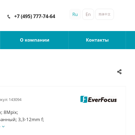
Ru
En
简体中文
+7 (495) 777-74-64
О компании
Контакты
кул:
143094
y; 8Mpix;
анный; 3,3-12mm f;
е
 ИК; Аудио; Аналитика;