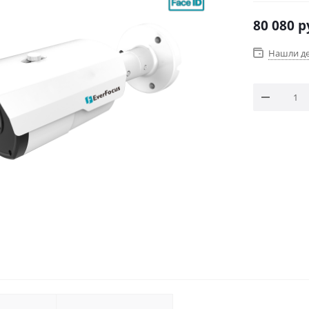
от-30°C до
80 080
р
Нашли д