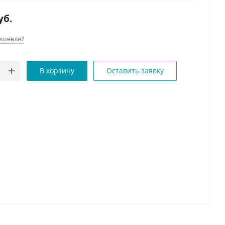
 55°C; 241х84mm; 0,8кг;
уб.
ешевле?
В корзину
Оставить заявку