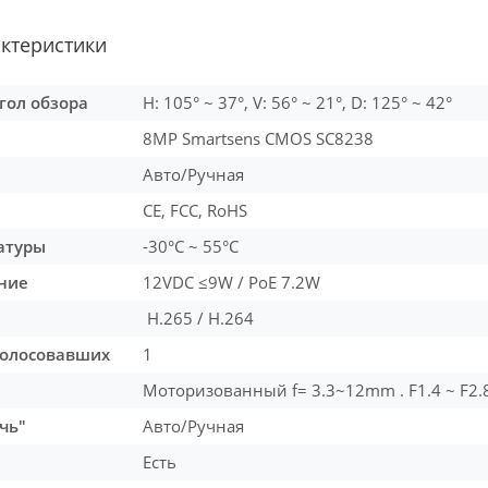
актеристики
ол обзора
H: 105° ~ 37°, V: 56° ~ 21°, D: 125° ~ 42°
8MP Smartsens CMOS SC8238
Авто/Ручная
CE, FCC, RoHS
атуры
-30°C ~ 55°C
ние
12VDC ≤9W / PoE 7.2W
H.265 / H.264
олосовавших
1
Моторизованный f= 3.3~12mm . F1.4 ~ F2.
чь″
Авто/Ручная
Есть