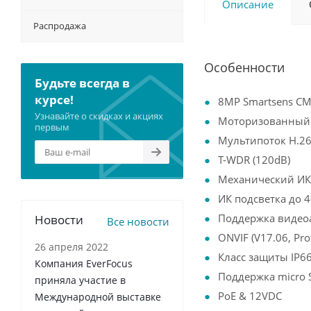
Описание
Распродажа
Особенности
Будьте всегда в
курсе!
8MP Smartsens C
Узнавайте о скидках и акциях
Моторизованный 
первым
Мультипоток H.26
T-WDR (120dB)
Механический ИК
ИК подсветка до
Поддержка виде
Новости
Все новости
ONVIF (V17.06, Prof
26 апреля 2022
Класс защиты IP6
Компания EverFocus
Поддержка micro 
приняла участие в
PoE & 12VDC
Международной выставке