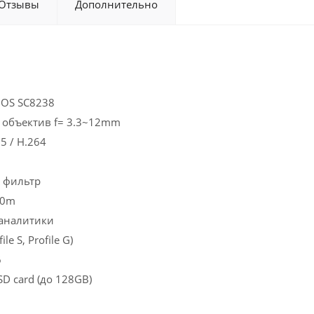
Отзывы
Дополнительно
MOS SC8238
объектив f= 3.3~12mm
5 / H.264
 фильтр
 40m
оаналитики
ile S, Profile G)
6
SD card (до 128GB)