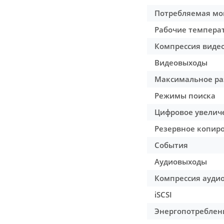
Потребляемая мо
Рабочие температ
Компрессия виде
Видеовыходы
Максимальное ра
Режимы поиска
Цифровое увелич
Резервное копир
События
Аудиовыходы
Компрессия ауди
iSCSI
Энергопотреблен