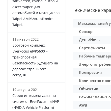
запчастей, компонентов и
аксессуаров для
Технические хар
автомобилей и мотоциклов
Taipei AMPA/AutoTronics
Максимальный уг
Taipei.
Сенсор
11 января 2022
День/Ночь
Бортовой комплекс
Сертификаты
EverFocus eIVP5600 –
Рабочие темпер
транспортная
безопасность будущего на
Энергопотребле
дорогах страны уже
Компрессия
сегодня
Количество прог
Объектив
19 августа 2021
Серия интеллектуальных
Режим ″День/Но
систем от EverFocus – eNVP
AWB
(NVIDIA Vehicle Platform)