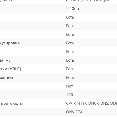
≥ 40db
Есть
Есть
Есть
кусировка
Есть
Есть
а, мс
Есть
тки (HBLC)
Есть
ажения
Есть
Нет
100
 протоколы
CP/IP, HTTP, DHCP, DNS, DD
ONVIF(S)