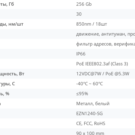
ты, Гб
256 Gb
30
ды, нм/шт
850nm / 18шт
движение, антитуман, пр
фильтр адресов, верифик
IP66
PoE IEEE802.3af (Class 3)
щность, Вт
12VDC@7W / PoE @5.3W
уры, С
-40°C ~ 60°C
ь, %
≤95%
а
Металл, белый
EZN1240-SG
CE, FCC, RoHS
90 x 100 mm