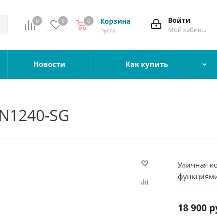
Войти
Корзина
0
0
0
Мой кабинет
пуста
Новости
Как купить
ZN1240-SG
Уличная ко
функциями
18 900
р