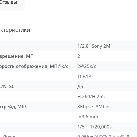
Отзывы
актеристики
1/2,8" Sony 2M
зрешение, МП
2
орость отображения, МП@к/с
2@25к/c
TCP/IP
L/NTSC
Да
H.264/H.265
трейд, Мб/с
8Kbps ~ 8Mbps
f=3,6 mm
1/5 ~ 1/20,000s
, Люкс
0.05lux (AGC); 0 lux @ IR