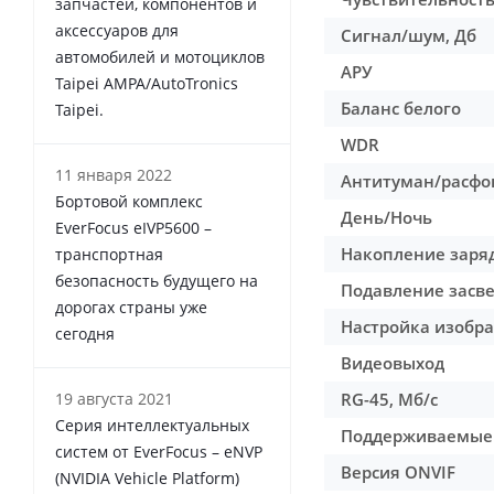
запчастей, компонентов и
аксессуаров для
Сигнал/шум, Дб
автомобилей и мотоциклов
АРУ
Taipei AMPA/AutoTronics
Баланс белого
Taipei.
WDR
11 января 2022
Антитуман/расфо
Бортовой комплекс
День/Ночь
EverFocus eIVP5600 –
Накопление заряд
транспортная
безопасность будущего на
Подавление засве
дорогах страны уже
Настройка изобр
сегодня
Видеовыход
19 августа 2021
RG-45, Мб/с
Серия интеллектуальных
Поддерживаемые
систем от EverFocus – eNVP
Версия ONVIF
(NVIDIA Vehicle Platform)