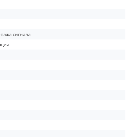
опажа сигнала
ация