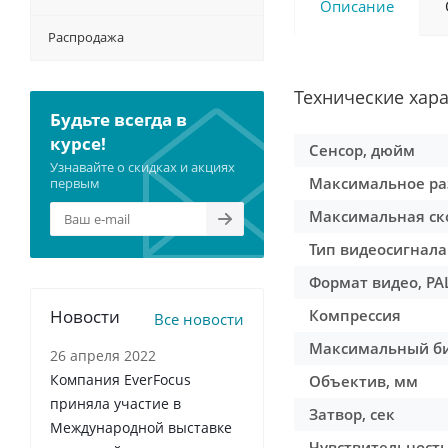
Описание
Распродажа
Технические хар
Будьте всегда в
курсе!
Сенсор, дюйм
Узнавайте о скидках и акциях
Максимальное ра
первым
Максимальная ск
Тип видеосигнала
Формат видео, PA
Новости
Компрессия
Все новости
Максимальный би
26 апреля 2022
Компания EverFocus
Объектив, мм
приняла участие в
Затвор, сек
Международной выставке
Чувствительность