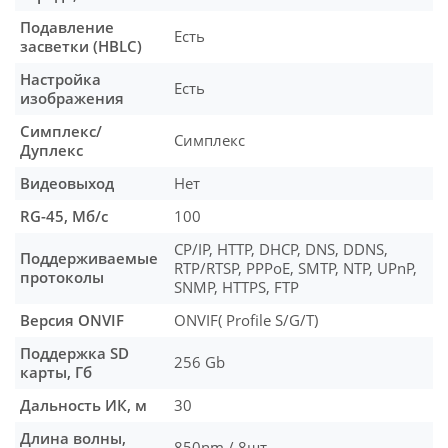
Подавление
Есть
засветки (HBLC)
Настройка
Есть
изображения
Симплекс/
Симплекс
Дуплекс
Видеовыход
Нет
RG-45, Мб/с
100
CP/IP, HTTP, DHCP, DNS, DDNS,
Поддерживаемые
RTP/RTSP, PPPoE, SMTP, NTP, UPnP,
протоколы
SNMP, HTTPS, FTP
Версия ONVIF
ONVIF( Profile S/G/T)
Поддержка SD
256 Gb
карты, Гб
Дальность ИК, м
30
Длина волны,
850nm / 8шт