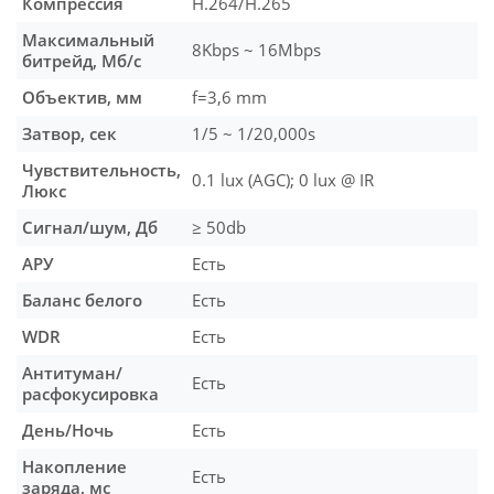
Компрессия
H.264/H.265
Максимальный
8Kbps ~ 16Mbps
битрейд, Мб/с
Объектив, мм
f=3,6 mm
Затвор, сек
1/5 ~ 1/20,000s
Чувствительность,
0.1 lux (AGC); 0 lux @ IR
Люкс
Сигнал/шум, Дб
≥ 50db
АРУ
Есть
Баланс белого
Есть
WDR
Есть
Антитуман/
Есть
расфокусировка
День/Ночь
Есть
Накопление
Есть
заряда, мс