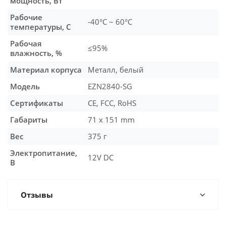
мощность, Вт
Рабочие
-40°C ~ 60°C
температуры, С
Рабочая
≤95%
влажность, %
Материал корпуса
Металл, белый
Модель
EZN2840-SG
Сертификаты
CE, FCC, RoHS
Габариты
71 x 151 mm
Вес
375 г
Электропитание,
12V DC
В
Отзывы