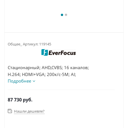
Общее_ Артикул:
119145
Стационарный; AHD,CVBS; 16 каналов;
H.264; HDMI+VGA; 200к/с-5M; AI;
Подробнее
2 HDD/4Tb; RJ45-1Gbs;
DC12B/5А; от 0°C до 40 °C;
320х268х60mm; 3,14кг
87 730
руб.
Нашли дешевле?