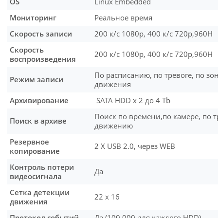
OS
Linux Embedded
Мониторинг
Реальное время
Скорость записи
200 к/с 1080p, 400 к/с 720p,960H
Скорость
200 к/с 1080p, 400 к/с 720p,960H
воспроизведения
По расписанию, по тревоге, по зо
Режим записи
движения
Архивирование
SATA HDD х 2 до 4 Тb
Поиск по времени,по камере, по т
Поиск в архиве
движению
Резервное
2 X USB 2.0, через WEB
копирование
Контроль потери
Да
видеосигнала
Сетка детекции
22 х 16
движения
Протокол событий
Да (100 000 для каждого HDD)