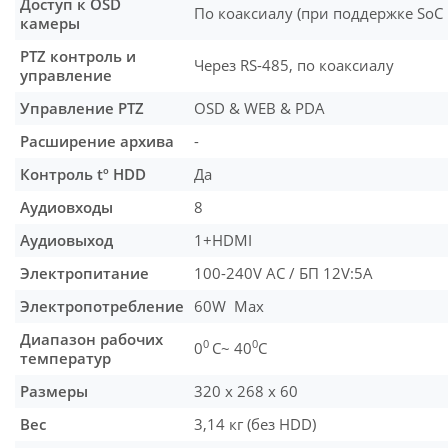
Доступ к OSD
По коаксиалу (при поддержке SoC
камеры
PTZ контроль и
Через RS-485, по коаксиалу
управление
Управление PTZ
OSD & WEB & PDA
Расширение архива
-
Контроль tº HDD
Да
Аудиовходы
8
Аудиовыход
1+HDMI
Электропитание
100-240V AC / БП 12V:5A
Электропотребление
60W Max
Диапазон рабочих
0
0
0
C~ 40
C
температур
Размеры
320 х 268 х 60
Вес
3,14 кг (без HDD)