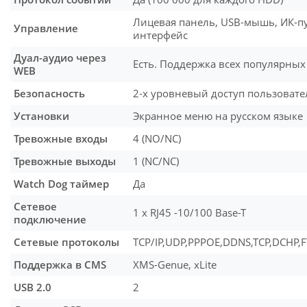
Лицевая панель, USB-мышь, ИК-пу
Управление
интерфейс
Дуал-аудио через
Есть. Поддержка всех популярных
WEB
Безопасность
2-х уровневый доступ пользовате
Установки
Экранное меню на русском языке
Тревожные входы
4 (NO/NC)
Тревожные выходы
1 (NC/NC)
Watch Dog таймер
Да
Сетевое
1 х RJ45 -10/100 Base-T
подключение
Сетевые протоколы
TCP/IP,UDP,PPPOE,DDNS,TCP,DCHP,F
Поддержка в CMS
XMS-Genue, xLite
USB 2.0
2