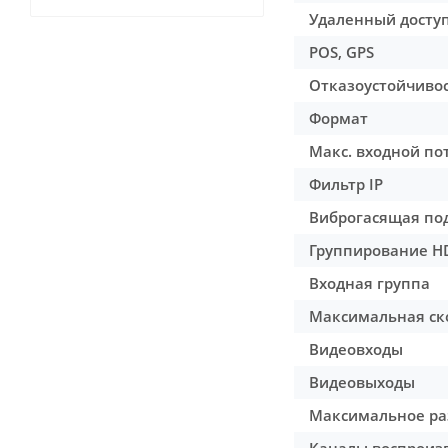
Удаленный досту
POS, GPS
Отказоустойчиво
Формат
Макс. входной по
Фильтр IP
Виброгасящая по
Группирование H
Входная группа
Максимальная ск
Видеовходы
Видеовыходы
Максимальное ра