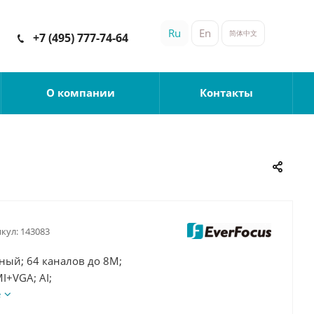
Ru
En
简体中文
+7 (495) 777-74-64
О компании
Контакты
кул:
143083
ный; 64 каналов до 8M;
I+VGA; AI;
е
b, eSATA; RJ45-1Gbs;
0WW; от 0°C до 40 °C;