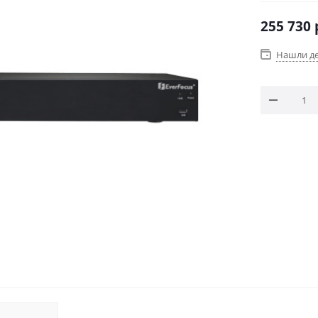
430x400x8
255 730
Нашли д