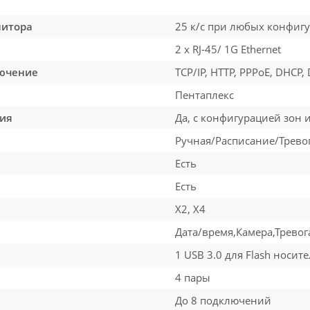
нитора
25 к/с при любых конфиг
2 х RJ-45/ 1G Ethernet
ючение
TCP/IP, HTTP, PPPoE, DHCP,
Пентаплекс
ия
Да, с конфигурацией зон 
Ручная/Расписание/Трево
Есть
Есть
X2, X4
Дата/время,Камера,Трево
1 USB 3.0 для Flash носи
4 пары
До 8 подключений