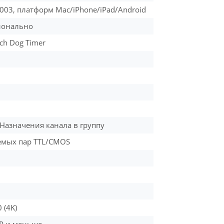
2003, платформ Mac/iPhone/iPad/Android
ионально
ch Dog Timer
 Назначения канала в группу
емых пар TTL/CMOS
 (4K)