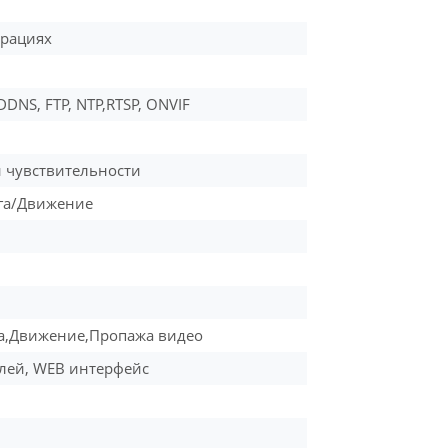
урациях
 DDNS, FTP, NTP,RTSP, ONVIF
и чувствительности
га/Движение
га,Движение,Пропажа видео
телей, WEB интерфейс