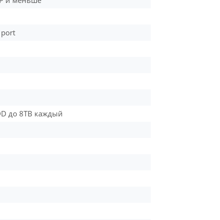
MP и меньше
 port
DD до 8TB каждый