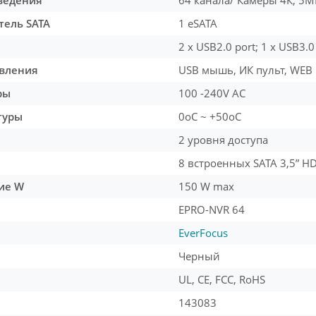
ведения
64 канала/ Камеры 4К, 5
тель SATA
1 eSATA
2 x USB2.0 port; 1 x USB3.0
вления
USB мышь, ИК пульт, WEB
ры
100 -240V AC
туры
0oC ~ +50oC
2 уровня доступа
8 встроенных SATA 3,5” H
ие W
150 W max
EPRO-NVR 64
EverFocus
Черный
UL, CE, FCC, RoHS
143083