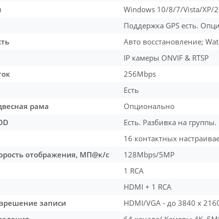
п
Windows 10/8/7/Vista/XP/
Поддержка GPS есть. Опц
сть
Авто восстановление; Wat
IP камеры ONVIF & RTSP
ток
256Mbps
Есть
двесная рама
Опционально
DD
Есть. Разбивка на группы.
16 контактных настраива
орость отображения, МП@к/с
128Mbps/5MP
1 RCA
HDMI + 1 RCA
зрешение записи
HDMI/VGA - до 3840 x 2160