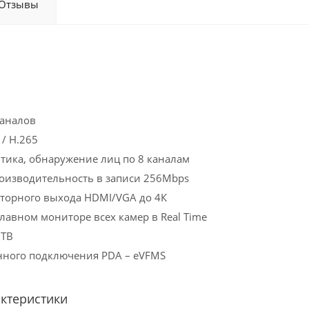
Отзывы
каналов
/ H.265
тика, обнаружение лиц по 8 каналам
оизводительность в записи 256Mbps
торного выхода HDMI/VGA до 4К
лавном мониторе всех камер в Real Time
0TB
нного подключения PDA – eVFMS
актеристики