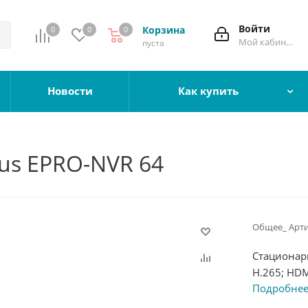
Войти
Корзина
0
0
0
Мой кабинет
пуста
Новости
Как купить
us EPRO-NVR 64
Общее_ Арти
Стационар
H.265; HDM
Подробне
8HDD до 8T
240VAC; 15