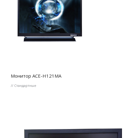
Монитор ACE-H121MA
// Стандартные