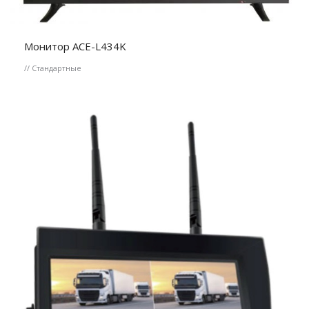
Монитор ACE-L434K
// Стандартные