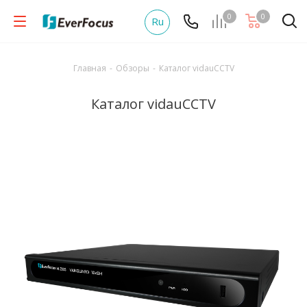
0
0
Ru
Главная
-
Обзоры
-
Каталог vidauCCTV
Каталог vidauCCTV