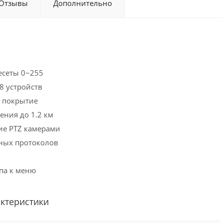
Отзывы
Дополнительно
есеты 0~255
8 устройств
 покрытие
ения до 1.2 км
ие PTZ камерами
ных протоколов
па к меню
актеристики