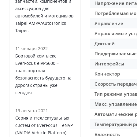
запчастей, компонентов и
Напряжение пит
аксессуаров для
Потребляемая мо
автомобилей и мотоциклов
Taipei AMPA/AutoTronics
Управление
Taipei.
Управляемые уст
Дисплей
11 января 2022
Поддерживаемые
Бортовой комплекс
EverFocus eIVP5600 –
Интерфейсы
транспортная
Коннектор
безопасность будущего на
Скорость переда
дорогах страны уже
сегодня
Тип режима упра
Макс. управление
19 августа 2021
Автоматические
Серия интеллектуальных
Температурный 
систем от EverFocus – eNVP
(NVIDIA Vehicle Platform)
Влажность