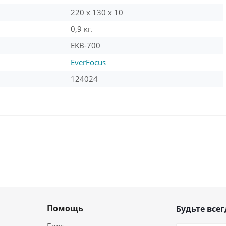
220 х 130 х 10
0,9 кг.
EKB-700
EverFocus
124024
Помощь
Будьте всег