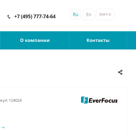
Ru
En
简体中文
+7 (495) 777-74-64
О компании
Контакты
кул:
124024
е
А;
10mm;