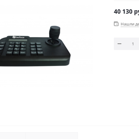
40 130
р
Нашли д