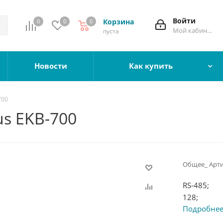
Войти
Корзина
0
0
0
Мой кабинет
пуста
Новости
Как купить
700
us EKB-700
Общее_ Арти
RS-485;
128;
Подробне
DC12В/0,5
220x130x