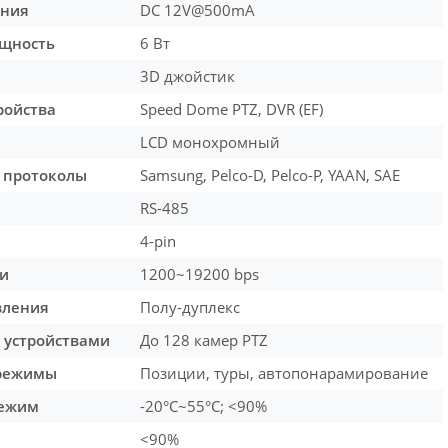
ания
DC 12V@500mA
щность
6 Вт
3D джойстик
ройства
Speed Dome PTZ, DVR (EF)
LCD монохромный
 протоколы
Samsung, Pelco-D, Pelco-P, YAAN, SAE
RS-485
4-pin
чи
1200~19200 bps
вления
Полу-дуплекс
 устройствами
До 128 камер PTZ
 режимы
Позиции, туры, автопонарамирование
режим
-20°С~55°C; <90%
<90%