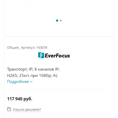
Общее_ Артикул:
143078
Транспорт; IP; 8 каналов IP;
H265; 25к/с при 1080p; AI;
Подробнее
SSD 4Tb, SD256G;
DC9-24B; 30W; от-40°C до 85 °C;
178x187x50mm; 2,6кг
117 940
руб.
Нашли дешевле?