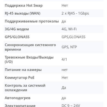
Поддержка Hot Swap
Нет
RJ-45 выходы (WAN)
2 х RJ45 - 1Gbps
Поддерживаемые протоколы
да
3G/4G модем
4G, Wi-Fi
GPS/GLONASS
GPS,GLONASS
Синхронизация системного
GPS, NTP
времени
Тревожные Входы/Выходы
4/1
(I/O)
Питание на камеры
нет
Коммутатор PoE
Нет
Контроль за системой
Да
охлаждения
Автоподогрев
да
Электропитание
DC 9 ~ 24V