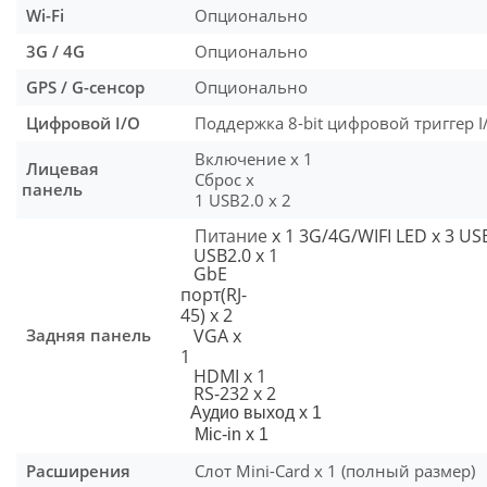
Wi-Fi
Опционально
3G / 4G
Опционально
GPS / G-сенсор
Опционально
Цифровой I/O
Поддержка 8-bit цифровой триггер I
Включение x 1
Лицевая
Сброс x
панель
1 USB2.0 x 2
Питание
x 1 3G/4G/WIFI LED x 3 USB
USB2.0 x 1
GbE
порт
(RJ-
45) x 2
Задняя панель
VGA x
1
HDMI x 1
RS-232 x 2
Аудио
выход
x 1
Mic-in x 1
Расширения
Слот Mini-Card x 1 (полный размер)