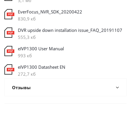
5,1 мб
EverFocus_NVR_SDK_20200422
830,9 кб
DVR upside down installation issue_FAQ_20191107
555,3 кб
eIVP1300 User Manual
993 кб
eIVP1300 Datasheet EN
272,7 кб
Отзывы