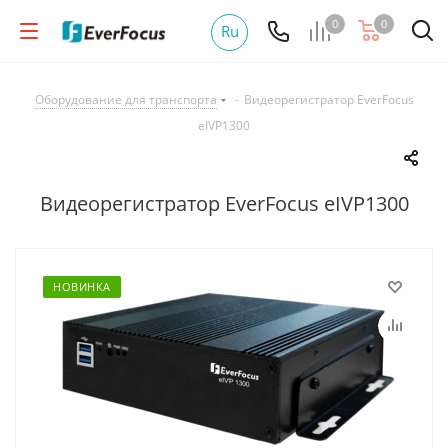
0
0
Ru
Оборудование для транспорта
-
Видеорегистратор EverFocus
eIVP1300
Видеорегистратор EverFocus eIVP1300
НОВИНКА