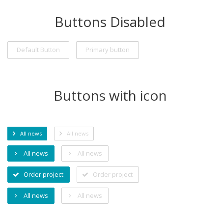
Buttons Disabled
Default Button
Primary button
Buttons with icon
All news
All news
All news
All news
Order project
Order project
All news
All news