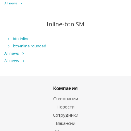
All news
Inline-btn SM
btn-inline
btn-inline rounded
All news
All news
Компания
О компании
Новости
Сотрудники
Вакансии