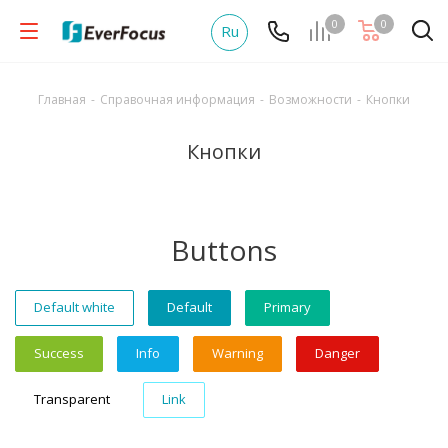
0
0
Ru
Главная
-
Справочная информация
-
Возможности
-
Кнопки
Кнопки
Buttons
Default white
Default
Primary
Success
Info
Warning
Danger
Transparent
Link